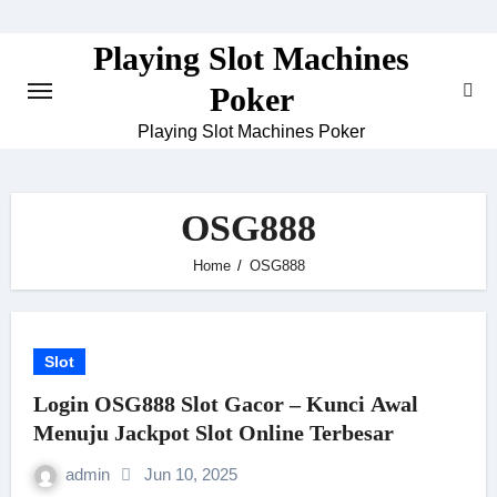
Skip
to
Playing Slot Machines
content
Poker
Playing Slot Machines Poker
OSG888
Home
OSG888
Slot
Login OSG888 Slot Gacor – Kunci Awal
Menuju Jackpot Slot Online Terbesar
admin
Jun 10, 2025