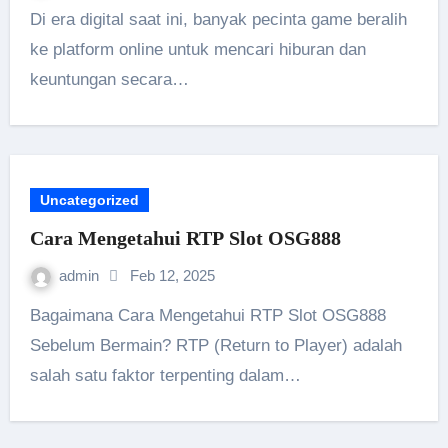
Di era digital saat ini, banyak pecinta game beralih
ke platform online untuk mencari hiburan dan
keuntungan secara…
Uncategorized
Cara Mengetahui RTP Slot OSG888
admin
Feb 12, 2025
Bagaimana Cara Mengetahui RTP Slot OSG888
Sebelum Bermain? RTP (Return to Player) adalah
salah satu faktor terpenting dalam…